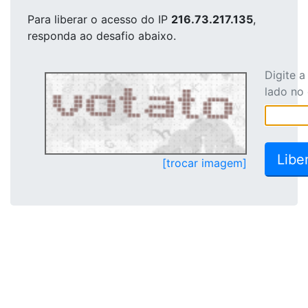
Para liberar o acesso
do IP
216.73.217.135
,
responda ao desafio abaixo.
Digite 
lado no
[trocar imagem]